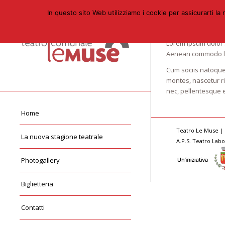
In questo sito Web utilizziamo i cookie per assicurarti 
Highlands
Lorem ipsum dolor s
Aenean commodo li
Cum sociis natoque
montes, nascetur ri
nec, pellentesque e
Home
Teatro Le Muse | 
La nuova stagione teatrale
A.P.S. Teatro Labo
Photogallery
Biglietteria
Contatti