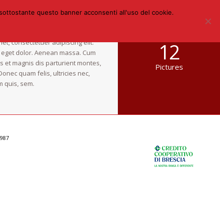
 sottostante questo banner acconsenti all'uso del cookie.
tion
et, consectetuer adipiscing elit.
12
 eget dolor. Aenean massa. Cum
s et magnis dis parturient montes,
Pictures
Donec quam felis, ultricies nec,
m quis, sem.
0987