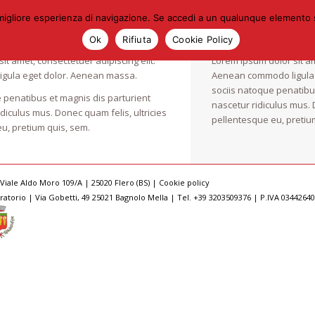
la migliore esperienza di navigazione. Se accedi a un qualunque elemento
&
Stuff
Project descrip
Ok
Rifiuta
Cookie Policy
it amet, consectetuer adipiscing elit.
Lorem ipsum dolor sit am
gula eget dolor. Aenean massa.
Aenean commodo ligula
sociis natoque penatibu
 penatibus et magnis dis parturient
nascetur ridiculus mus. 
diculus mus. Donec quam felis, ultricies
pellentesque eu, pretiu
u, pretium quis, sem.
Viale Aldo Moro 109/A | 25020 Flero (BS) |
Cookie policy
ratorio | Via Gobetti, 49 25021 Bagnolo Mella | Tel. +39 3203509376 | P.IVA 0344264