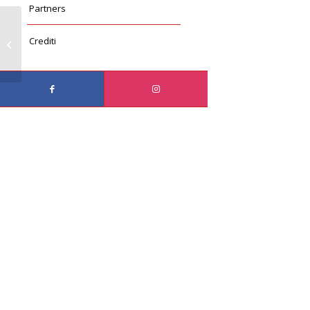
Partners
Crediti
Marcus & Marias Wedding