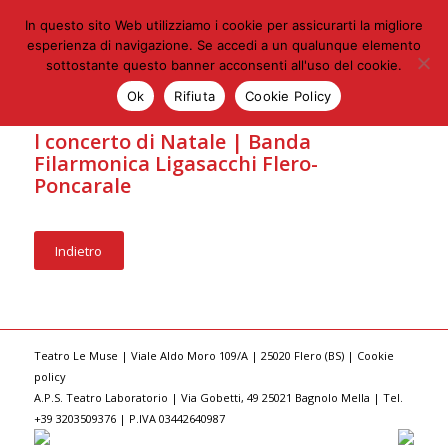
In questo sito Web utilizziamo i cookie per assicurarti la migliore
esperienza di navigazione. Se accedi a un qualunque elemento
sottostante questo banner acconsenti all'uso del cookie.
Ok
Rifiuta
Cookie Policy
l concerto di Natale | Banda
Filarmonica Ligasacchi Flero-
Poncarale
Indietro
Teatro Le Muse | Viale Aldo Moro 109/A | 25020 Flero (BS) |
Cookie
policy
A.P.S. Teatro Laboratorio | Via Gobetti, 49 25021 Bagnolo Mella | Tel.
+39 3203509376 | P.IVA 03442640987